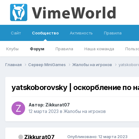
Сайт
Сообщество
Активность
Правила
Клубы
Форум
Правила
Наша команда
Польз
Главная
Сервер MiniGames
Жалобы на игроков
yatskobor
yatskoborovsky | оскорбление по 
Автор:
Zikkurat07
12 марта 2023
в
Жалобы на игроков
Zikkurat07
Опубликовано:
12 марта 2023