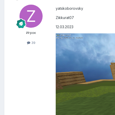
yatskoborovsky
Zikkurat07
12.03.2023
Игрок
39