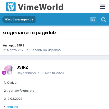
Жалобы на игроков
я сделал это ради lulz
Автор:
JS1RZ
12 марта 2023
в
Жалобы на игроков
JS1RZ
Опубликовано:
12 марта 2023
1._Claizer
2.tryehaiw/trqnslate
3.12.03.2023
4.
хищник