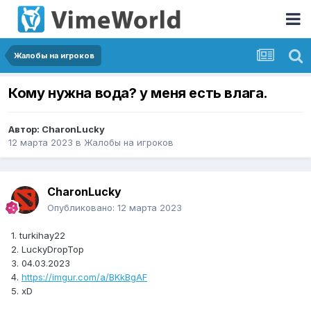
Жалобы на игроков
Кому нужна вода? у меня есть влага.
Автор:
CharonLucky
12 марта 2023
в
Жалобы на игроков
CharonLucky
Опубликовано:
12 марта 2023
1. turkihay22
2. LuckyDropTop
3. 04.03.2023
4.
https://imgur.com/a/BKkBgAF
5. xD