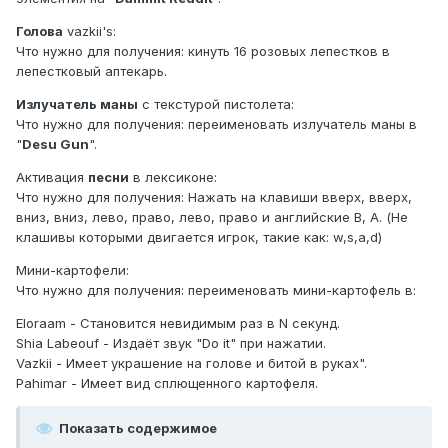
Голова
vazkii's:
Что нужно для получения: кинуть 16 розовых лепестков в
лепестковый аптекарь.
Излучатель маны
с текстурой пистолета:
Что нужно для получения: переименовать излучатель маны в
"
Desu Gun
".
Активация
песни
в лексиконе:
Что нужно для получения: Нажать на клавиши вверх, вверх,
вниз, вниз, лево, право, лево, право и английские B, A. (Не
клашивы которыми двигается игрок, такие как: w,s,a,d)
Мини-картофели:
Что нужно для получения: переименовать мини-картофель в:
Eloraam - Становится невидимым раз в N секунд.
Shia Labeouf - Издаёт звук "Do it" при нажатии.
Vazkii - Имеет украшение на голове и битой в руках".
Pahimar - Имеет вид сплющенного картофеля.
Показать содержимое