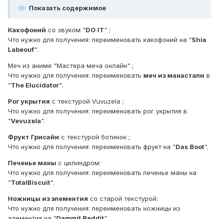
Показать содержимое
Какофоний
со звуком "
DO IT
" ;
Что нужно для получения: переименовать какофоний на "
Shia
Labeouf
".
Меч из аниме "Мастера меча онлайн" ;
Что нужно для получения: переименовать
меч из манастали
в
"
The Elucidator
".
Рог укрытия
с текстурой Vuvuzela ;
Что нужно для получения: переименовать рог укрытия в
"
Vevuzela
".
Фрукт Грисайи
с текстурой ботинок ;
Что нужно для получения: переименовать фрукт на "
Das Boot
".
Печенье маны
с цилиндром:
Что нужно для получения: переименовать печенье маны на
"
TotalBiscuit
".
Ножницы из элементия
со старой текстурой:
Что нужно для получения: переименовать ножницы из
элементия на "
Dammit Reddit
".