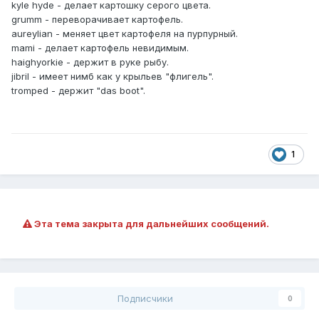
kyle hyde - делает картошку серого цвета.
grumm - переворачивает картофель.
aureylian - меняет цвет картофеля на пурпурный.
mami - делает картофель невидимым.
haighyorkie - держит в руке рыбу.
jibril - имеет нимб как у крыльев "флигель".
tromped - держит "das boot".
1
Эта тема закрыта для дальнейших сообщений.
Подписчики
0