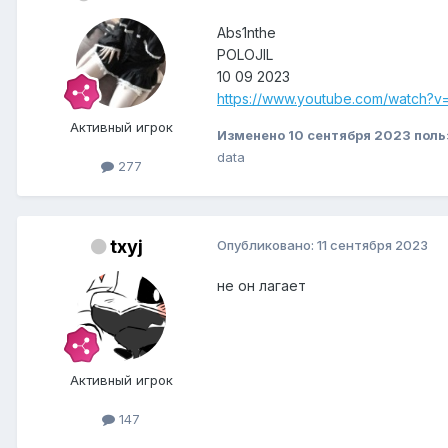
Abs1nthe
POLOJIL
10 09 2023
https://www.youtube.com/watch?
Активный игрок
Изменено
10 сентября 2023
поль
data
277
txyj
Опубликовано:
11 сентября 2023
не он лагает
Активный игрок
147