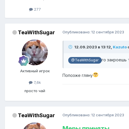
277
TeaWithSugar
Опубликовано:
12 сентября 2023
12.09.2023 в 13:12,
Kazuto
с
го закроешь 
@TeaWithSugar
Активный игрок
Попозже гляну
7,6k
просто чай
TeaWithSugar
Опубликовано:
12 сентября 2023
Меры приняты.