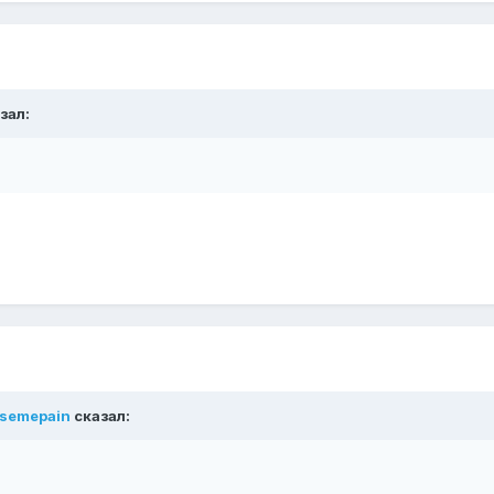
зал:
semepain
сказал: