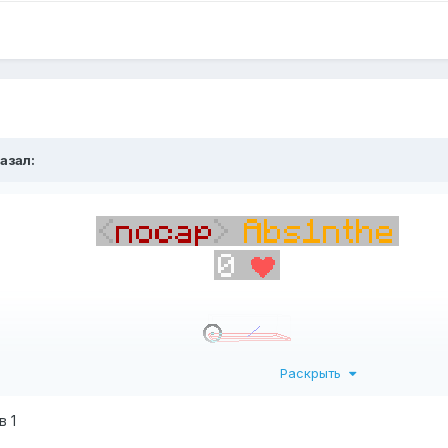
азал:
Раскрыть
в 1