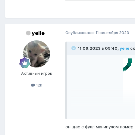
yelie
Опубликовано:
11 сентября 2023
11.09.2023 в 09:40,
yelie
ск
Активный игрок
12k
f[f[[f он с фуллом помер
он щас с фулл манипулом помер 