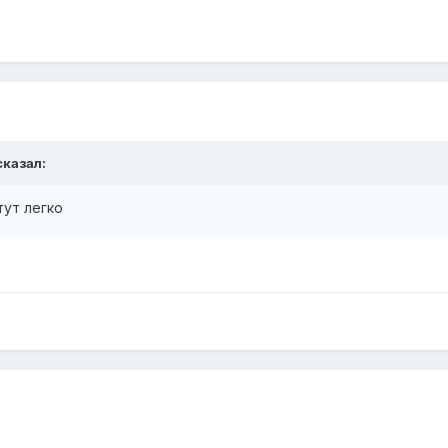
казал:
тут легко