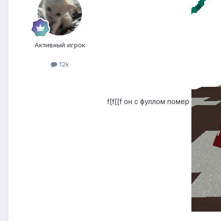
Активный игрок
12k
f[f[[f он с фуллом помер