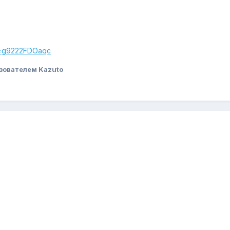
v=g9222FDOaqc
зователем Kazuto