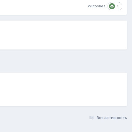
1
Wutoshea
Вся активность