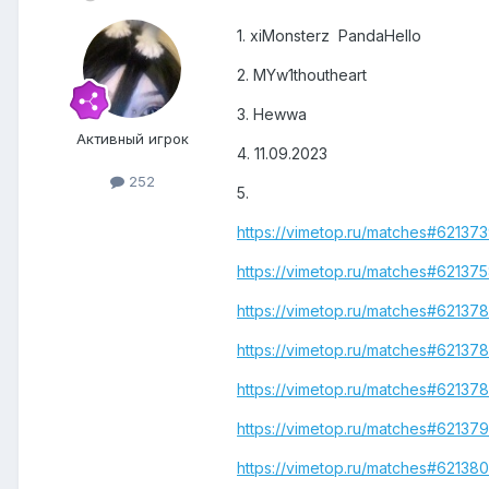
1. xiMonsterz PandaHello
2. MYw1thoutheart
3. Hewwa
Активный игрок
4. 11.09.2023
252
5.
https://vimetop.ru/matches#6213
https://vimetop.ru/matches#6213
https://vimetop.ru/matches#6213
https://vimetop.ru/matches#6213
https://vimetop.ru/matches#6213
https://vimetop.ru/matches#6213
https://vimetop.ru/matches#6213