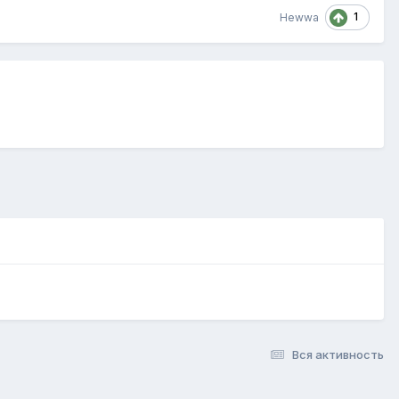
1
Hewwa
Вся активность