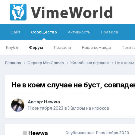
Сайт
Сообщество
Активность
Правила
Клубы
Форум
Правила
Наша команда
Польз
Главная
Сервер MiniGames
Жалобы на игроков
Не в коем
Не в коем случае не буст, совпаде
Автор:
Hewwa
11 сентября 2023
в
Жалобы на игроков
Hewwa
Опубликовано:
11 сентября 2023