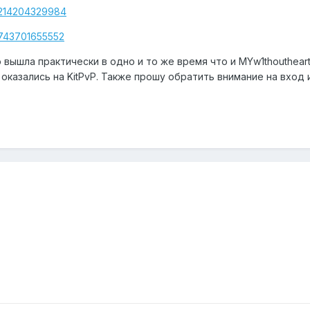
81214204329984
1743701655552
o вышла практически в одно и то же время что и MYw1thouthear
азались на KitPvP. Также прошу обратить внимание на вход и