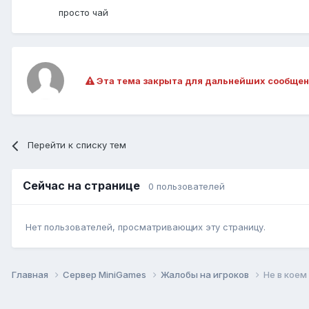
просто чай
Эта тема закрыта для дальнейших сообщен
Перейти к списку тем
Сейчас на странице
0 пользователей
Нет пользователей, просматривающих эту страницу.
Главная
Сервер MiniGames
Жалобы на игроков
Не в коем