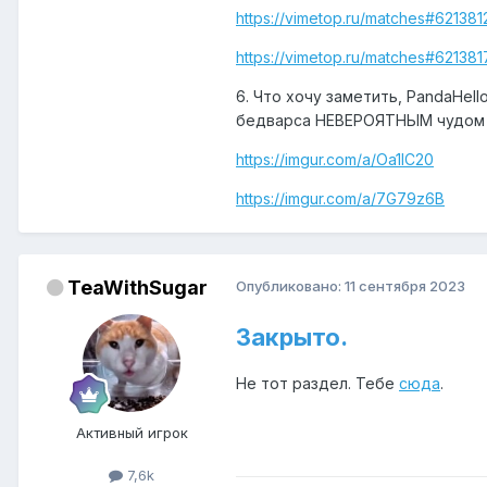
https://vimetop.ru/matches#6213
https://vimetop.ru/matches#62138
6. Что хочу заметить, PandaHell
бедварса НЕВЕРОЯТНЫМ чудом ок
https://imgur.com/a/Oa1IC20
https://imgur.com/a/7G79z6B
TeaWithSugar
Опубликовано:
11 сентября 2023
Закрыто.
Не тот раздел. Тебе
сюда
.
Активный игрок
7,6k