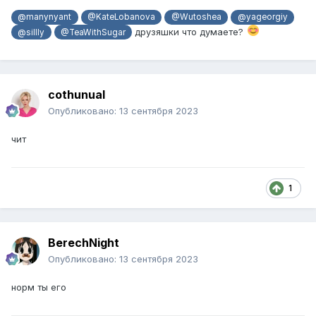
@manynyant
@KateLobanova
@Wutoshea
@yageorgiy
друзяшки что думаете?
@sillly
@TeaWithSugar
cothunual
Опубликовано:
13 сентября 2023
чит
1
BerechNight
Опубликовано:
13 сентября 2023
норм ты его