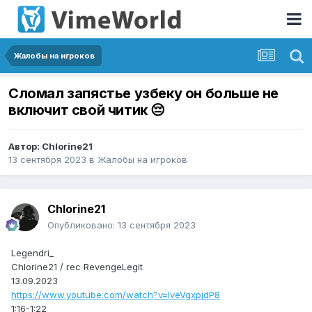
Жалобы на игроков
Сломал запястье узбеку он больше не
включит свой читик 😔
Автор:
Chlorine21
13 сентября 2023
в
Жалобы на игроков
Chlorine21
Опубликовано:
13 сентября 2023
Legendri_
Chlorine21 / rec RevengeLegit
13.09.2023
https://www.youtube.com/watch?v=lveVgxpjdP8
1:16-1:22