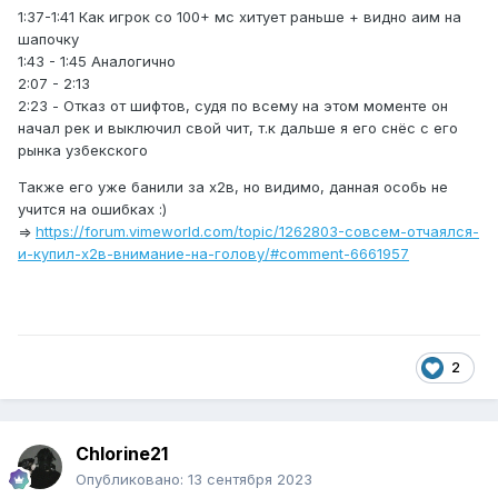
1:37-1:41 Как игрок со 100+ мс хитует раньше + видно аим на
шапочку
1:43 - 1:45 Аналогично
2:07 - 2:13
2:23 - Отказ от шифтов, судя по всему на этом моменте он
начал рек и выключил свой чит, т.к дальше я его снёс с его
рынка узбекского
Также его уже банили за х2в, но видимо, данная особь не
учится на ошибках :)
=>
https://forum.vimeworld.com/topic/1262803-совсем-отчаялся-
и-купил-х2в-внимание-на-голову/#comment-6661957
2
Chlorine21
Опубликовано:
13 сентября 2023