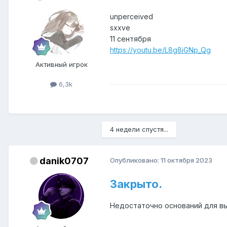
unperceived
sxxve
11 сентября
https://youtu.be/L8g8iGNp_Qg
Активный игрок
6,3k
4 недели спустя...
danik0707
Опубликовано:
11 октября 2023
Закрыто.
Недоcтаточно оcнований для вы