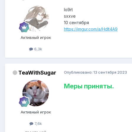
lo9rt
sxxve
10 сентября
https://imgur.com/a/HdIt4A9
Активный игрок
6,3k
TeaWithSugar
Опубликовано:
13 сентября 2023
Меры приняты.
Активный игрок
7,6k