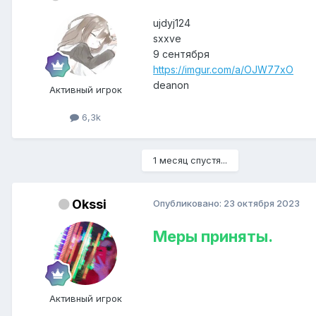
ujdyj124
sxxve
9 сентября
https://imgur.com/a/OJW77xO
deanon
Активный игрок
6,3k
1 месяц спустя...
Okssi
Опубликовано:
23 октября 2023
Меры приняты.
Активный игрок