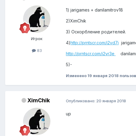
1) jarigames + danilamitrov18
2)XimChik
3) Оскорбление родителей.
Игрок
4)
http://prntscr.com/i2vd7i
jarigam
83
http://prntscr.com/i2vr3e
danilami
5)-
Изменено
19 января 2018
пользов
XimChik
Опубликовано:
20 января 2018
up