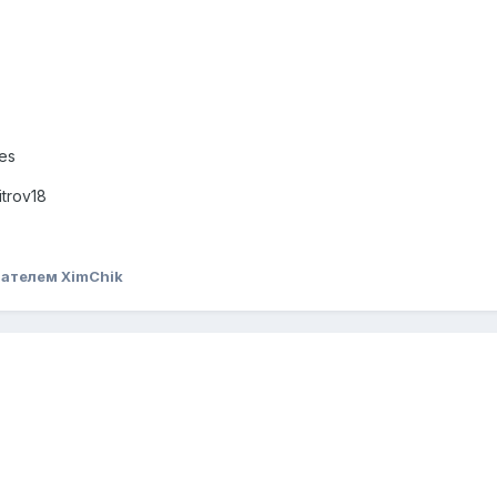
es
trov18
ателем XimChik