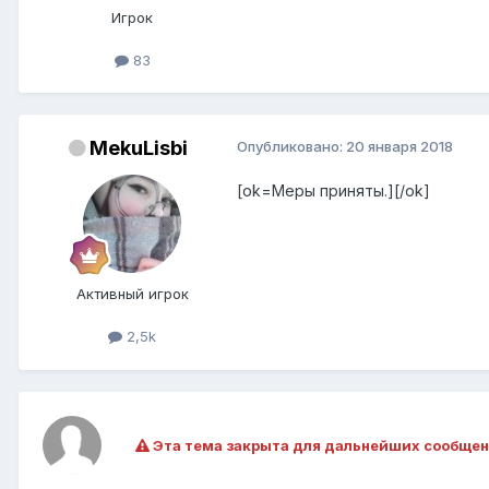
Игрок
83
MekuLisbi
Опубликовано:
20 января 2018
[ok=Меры приняты.][/ok]
Активный игрок
2,5k
Эта тема закрыта для дальнейших сообщен