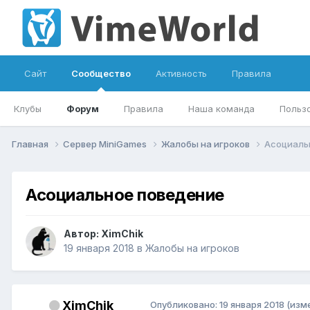
Сайт
Сообщество
Активность
Правила
Клубы
Форум
Правила
Наша команда
Польз
Главная
Сервер MiniGames
Жалобы на игроков
Асоциаль
Асоциальное поведение
Автор:
XimChik
19 января 2018
в
Жалобы на игроков
XimChik
Опубликовано:
19 января 2018
(изм