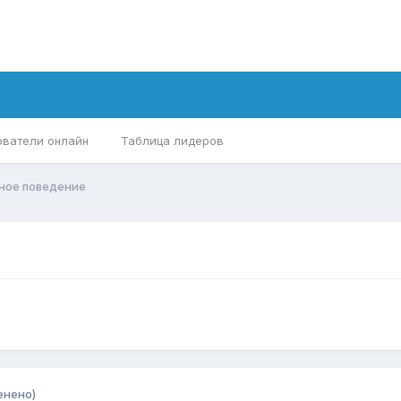
ователи онлайн
Таблица лидеров
ное поведение
енено)