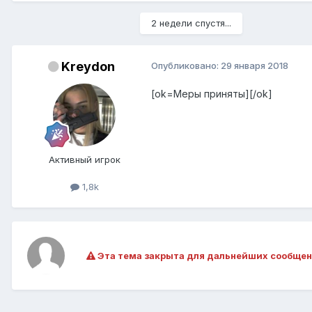
2 недели спустя...
Kreydon
Опубликовано:
29 января 2018
[ok=Меры приняты][/ok]
Активный игрок
1,8k
Эта тема закрыта для дальнейших сообщен