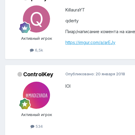
KillauraYT
qderty
Пиар/написание комента на кан
Активный игрок
https://imgur.com/a/arEJy
6,5k
ControlKey
Опубликовано:
20 января 2018
lOl
Активный игрок
534