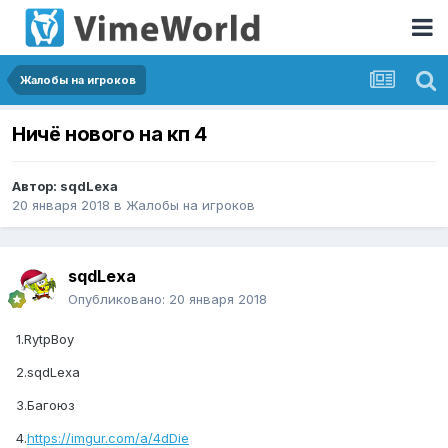
Жалобы на игроков
Ничё нового на кп 4
Автор:
sqdLexa
20 января 2018
в
Жалобы на игроков
sqdLexa
Опубликовано:
20 января 2018
1.RytpBoy
2.sqdLexa
3.Багоюз
4.
https://imgur.com/a/4dDie