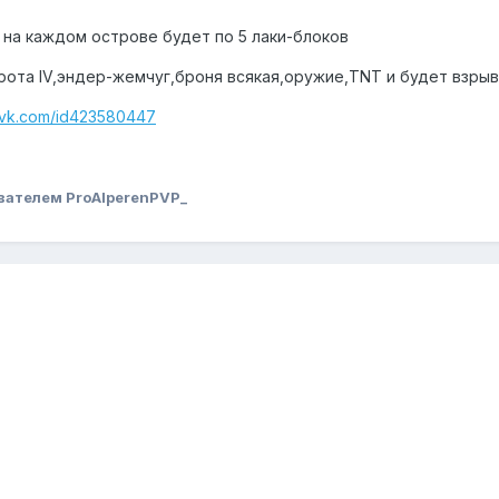
на каждом острове будет по 5 лаки-блоков
ота IV,эндер-жемчуг,броня всякая,оружие,TNT и будет взрыва
//vk.com/id423580447
вателем ProAlperenPVP_