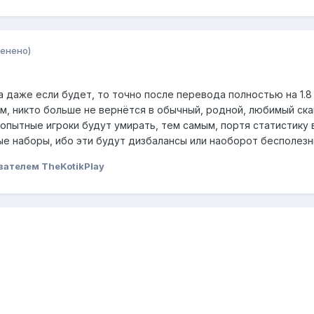
енено)
 а даже если будет, то точно после перевода полностью на 1.8
нём, никто больше не вернётся в обычный, родной, любимый ска
еопытные игроки будут умирать, тем самым, портя статистику 
ые наборы, ибо эти будут дизбалансы или наоборот бесполезн
вателем TheKotikPlay