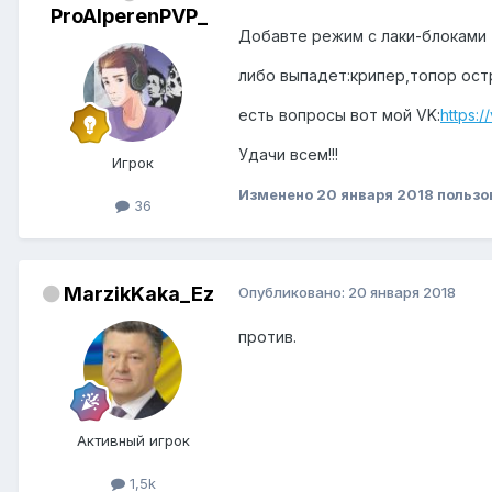
ProAlperenPVP_
Добавте режим с лаки-блоками 
либо выпадет:крипер,топор остр
есть вопросы вот мой VK:
https:
Удачи всем!!!
Игрок
Изменено
20 января 2018
пользо
36
MarzikKaka_Ez
Опубликовано:
20 января 2018
против.
Активный игрок
1,5k