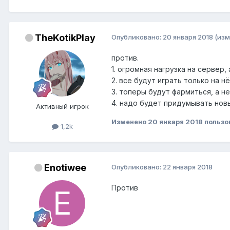
TheKotikPlay
Опубликовано:
20 января 2018
(изм
против.
1. огромная нагрузка на сервер,
2. все будут играть только на 
3. топеры будут фармиться, а н
4. надо будет придумывать нов
Активный игрок
Изменено
20 января 2018
пользо
1,2k
Enotiwee
Опубликовано:
22 января 2018
Против