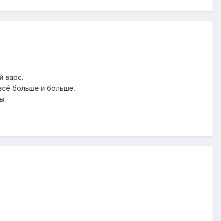
й варс.
всё больше и больше.
ы.