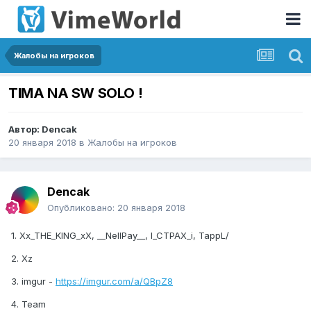
Жалобы на игроков
TIMA NA SW SOLO !
Автор:
Dencak
20 января 2018
в
Жалобы на игроков
Dencak
Опубликовано:
20 января 2018
1. Xx_THE_KING_xX, __NellPay__, I_CTPAX_i, TappL/
2. Xz
3. imgur -
https://imgur.com/a/QBpZ8
4. Team