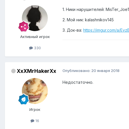
1. Ники нарушителей: MisTer_Joe
2. Мой ник: kalashnikov145
3. Док-ва:
https://imgur.com/a/EvzB
Активный игрок
330
XxXMrHakerXx
Опубликовано:
20 января 2018
Недостаточно.
Игрок
16