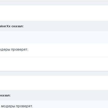
akerXx сказал:
одеры проверят.
сказал:
, модеры проверят.