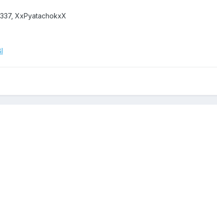
1337, XxPyatachokxX
I