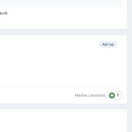
ься.
Автор
1
Master_Leonardo