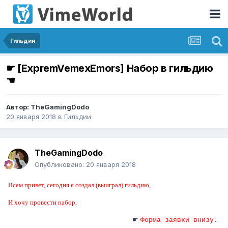
Гильдии
☛ [ExpremVemexEmors] Набор в гильдию
☚
Автор:
TheGamingDodo
20 января 2018
в
Гильдии
TheGamingDodo
Опубликовано:
20 января 2018
Всем привет, сегодня я создал (выиграл) гильдию,
И хочу провести набор,
☛
Форма заявки внизу.