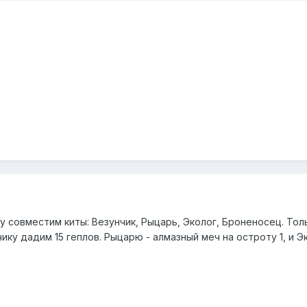
у совместим киты: Везунчик, Рыцарь, Эколог, Броненосец. То
ку дадим 15 геплов. Рыцарю - алмазный меч на остроту 1, и Эколог