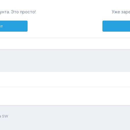
унта. Это просто!
Уже зар
нт
а SW