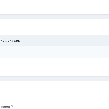
eksi_ сказал:
носец ?