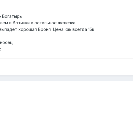
р Богатырь
шлем и ботинки а остальное железка
а выпадет хорошая Броня Цена как всегда 15к
еносец
думайте _) :rolleyes: