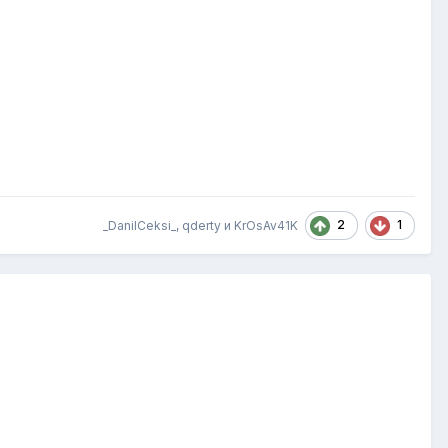
2
1
_DanilCeksi_
,
qderty
и
KrOsAv41K