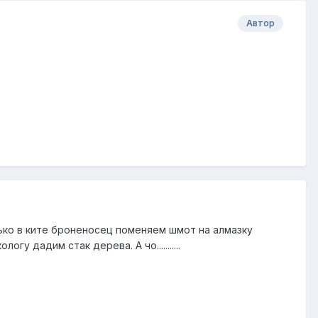
Автор
лько в ките броненосец поменяем шмот на алмазку
у дадим стак дерева. А чо...........