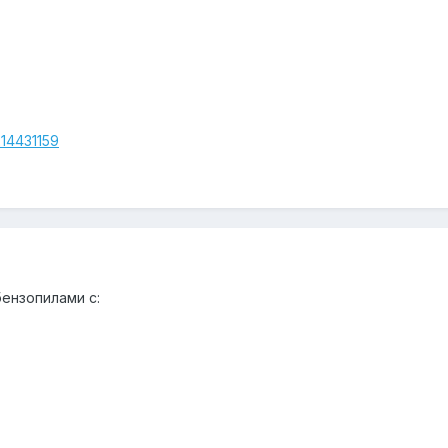
214431159
бензопилами с: