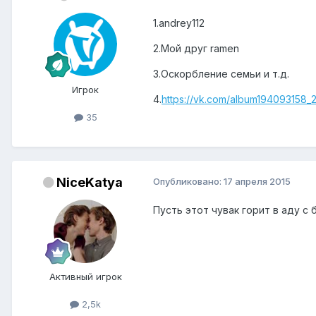
1.andrey112
2.Мой друг ramen
3.Оскорбление семьи и т.д.
Игрок
4.
https://vk.com/album194093158_
35
NiceKatya
Опубликовано:
17 апреля 2015
Пусть этот чувак горит в аду с 
Активный игрок
2,5k