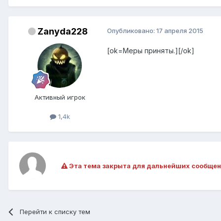
Zanyda228
Опубликовано:
17 апреля 2015
[ok=Меры приняты.][/ok]
Активный игрок
1,4k
Эта тема закрыта для дальнейших сообщен
Перейти к списку тем