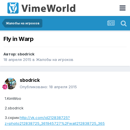
Жалобы на игроков
Fly in Warp
Автор:
sbodrick
18 апреля 2015
в
Жалобы на игроков
sbodrick
Опубликовано:
18 апреля 2015
1.KimWoo
2.sbodrick
3.скрин:
http://vk.com/id212838725?
z=photo212838725_361945727%2Fwall212838725_365