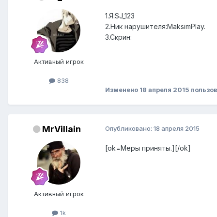
1.Я:SJ_123
2.Ник нарушителя:MaksimPlay.
3.Cкрин:
Активный игрок
838
Изменено
18 апреля 2015
пользов
MrVillain
Опубликовано:
18 апреля 2015
[ok=Меры приняты.][/ok]
Активный игрок
1k