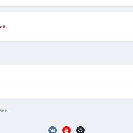
ий.
ние.