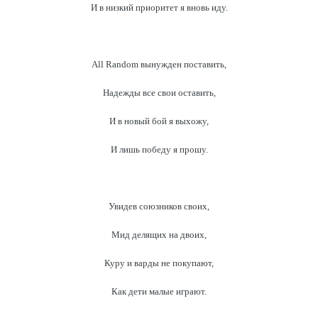
И в низкий приоритет я вновь иду.
All Random вынужден поставить,
Надежды все свои оставить,
И в новый бой я выхожу,
И лишь победу я прошу.
Увидев союзников своих,
Мид делящих на двоих,
Куру и варды не покупают,
Как дети малые играют.