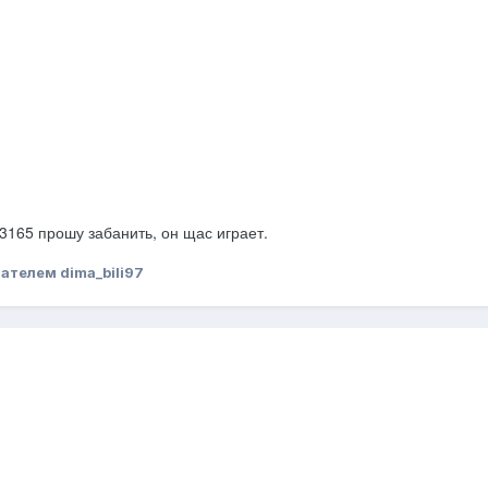
165 прошу забанить, он щас играет.
ателем dima_bili97