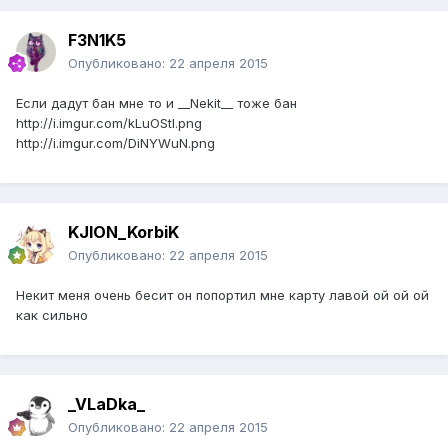
F3N1K5
Опубликовано:
22 апреля 2015
Если дадут бан мне то и __Nekit__ тоже бан
http://i.imgur.com/kLuOStl.png
http://i.imgur.com/DiNYWuN.png
KJION_KorbiK
Опубликовано:
22 апреля 2015
Некит меня очень бесит он попортил мне карту лавой ой ой ой
как сильно
_VLaDka_
Опубликовано:
22 апреля 2015