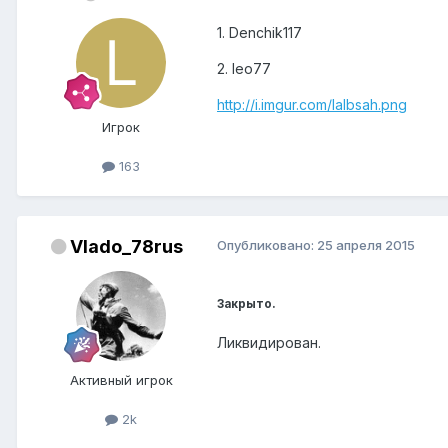
1. Denchik117
2. leo77
http://i.imgur.com/IaIbsah.png
Игрок
163
Vlado_78rus
Опубликовано:
25 апреля 2015
Закрыто.
Ликвидирован.
Активный игрок
2k