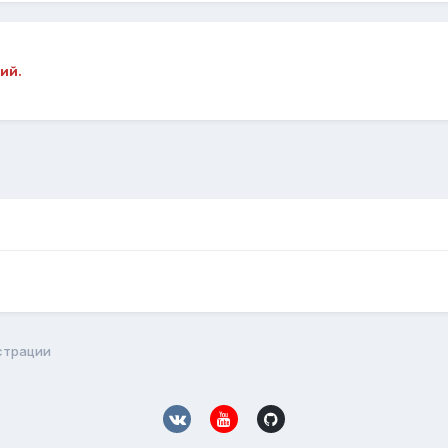
ий.
страции