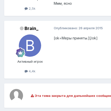
Ммм, ясно
2,5k
Brain_
Опубликовано:
26 апреля 2015
[ok=Меры приняты.][/ok]
Активный игрок
4,4k
Эта тема закрыта для дальнейших сообщен