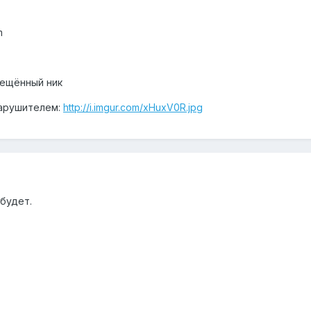
em
рещённый ник
нарушителем:
http://i.imgur.com/xHuxV0R.jpg
 будет.