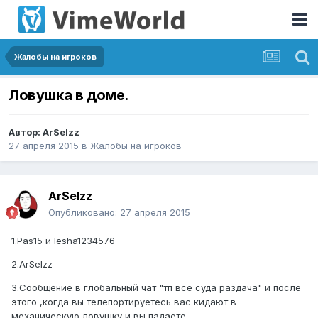
Жалобы на игроков
Ловушка в доме.
Автор:
ArSelzz
27 апреля 2015
в
Жалобы на игроков
ArSelzz
Опубликовано:
27 апреля 2015
1.Pas15 и lesha1234576
2.ArSelzz
3.Сообщение в глобальный чат "тп все суда раздача" и после
этого ,когда вы телепортируетесь вас кидают в
механическую ловушку и вы падаете.