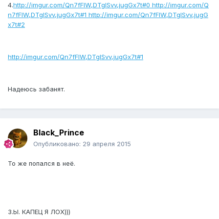
4.
http://imgur.com/Qn7fFIW,DTgISvv,jugGx7t#0 http://imgur.com/Q
n7fFIW,DTgISvv,jugGx7t#1 http://imgur.com/Qn7fFIW,DTgISvv,jugG
x7t#2
http://imgur.com/Qn7fFIW,DTgISvv,jugGx7t#1
Надеюсь забанят.
Black_Prince
Опубликовано:
29 апреля 2015
То же попался в неё.
З.Ы. КАПЕЦ Я ЛОХ)))