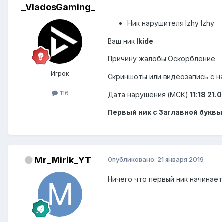
_VladosGaming_
Ник нарушителя
Izhy lzhy
Ваш ник
Ikide
Причину жалобы Оскорбление
Игрок
Скриншоты или видеозапись с 
116
Дата нарушения (МСК)
11:18 21.
Первый ник с Заглавной буквы
Mr_Mirik_YT
Опубликовано:
21 января 2019
Ничего что первый ник начинаетс