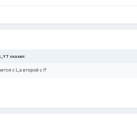
k_YT сказал:
тся с L,а второй с I?