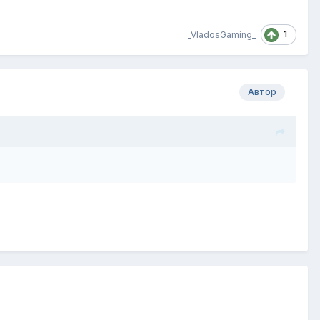
1
_VladosGaming_
Автор