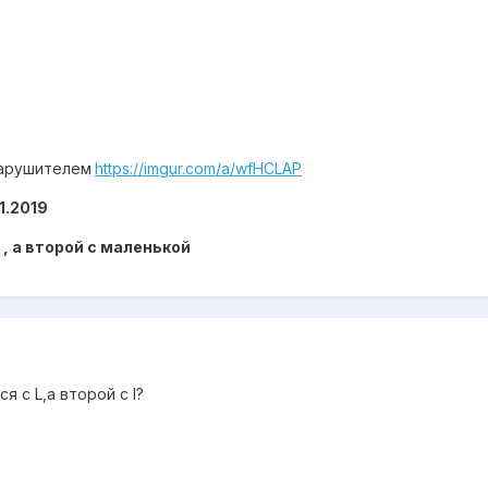
нарушителем
https://imgur.com/a/wfHCLAP
01.2019
 , а второй с маленькой
я с L,а второй с I?