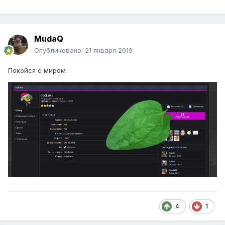
MudaQ
Опубликовано:
21 января 2019
Покойся с миром
4
1