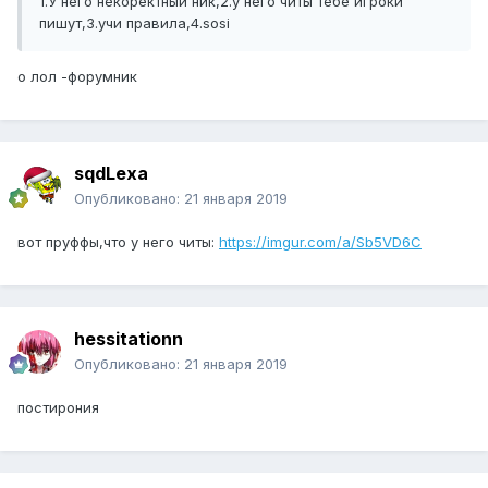
1.У него некоректный ник,2.у него читы тебе игроки
пишут,3.учи правила,4.sosi
о лол -форумник
sqdLexa
Опубликовано:
21 января 2019
вот пруффы,что у него читы:
https://imgur.com/a/Sb5VD6C
hessitationn
Опубликовано:
21 января 2019
постирония