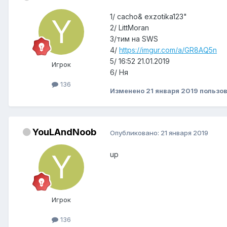
1/ cacho& exzotika123"
2/ LittMoran
3/тим на SWS
4/
https://imgur.com/a/GR8AQ5n
5/ 16:52 21.01.2019
Игрок
6/ Ня
136
Изменено
21 января 2019
пользо
YouLAndNoob
Опубликовано:
21 января 2019
up
Игрок
136