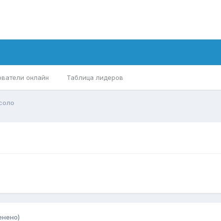
ователи онлайн
Таблица лидеров
соло
енено)