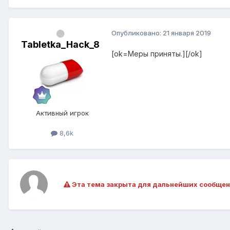
Опубликовано:
21 января 2019
Tabletka_Hack_8
[ok=Меры приняты.][/ok]
Активный игрок
8,6k
Эта тема закрыта для дальнейших сообщен