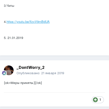
3.Читы
4.
https://youtu.be/lfzxV9mBdUA
5. 21.01.2019
_DontWorry_2
Опубликовано:
21 января 2019
[ok=Меры приняты.][/ok]
1