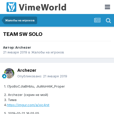
Жалобы на игроков
TEAM SW SOLO
Автор:
Archezer
21 января 2019
в
Жалобы на игроков
Archezer
Опубликовано:
21 января 2019
1. l7poBoCJlaBHblu, JluMoH4iK_Proper
2. Archezer (скрин не мой)
3. Тима
4.
https://imgur.com/a/xjc4nit
5. 2019-01-21_16.05.05