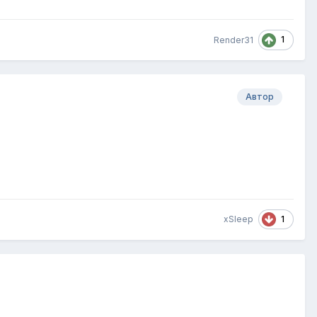
1
Render31
Автор
1
xSleep