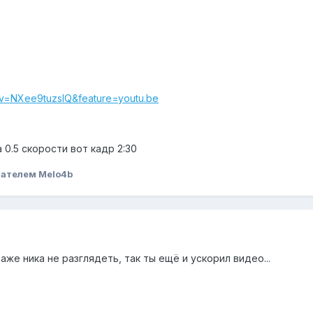
?v=NXee9tuzsIQ&feature=youtu.be
 0.5 скорости вот кадр 2:30
ателем Melo4b
же ника не разглядеть, так ты ещё и ускорил видео...