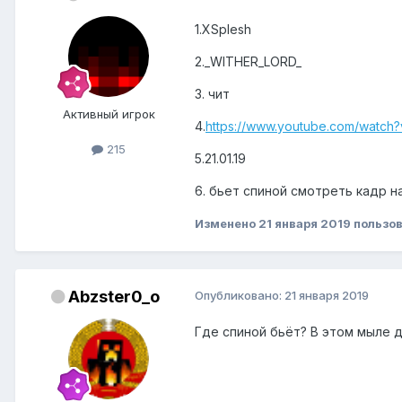
1.XSplesh
2._WITHER_LORD_
3. чит
Активный игрок
4.
https://www.youtube.com/watch
215
5.21.01.19
6. бьет спиной смотреть кадр на
Изменено
21 января 2019
пользов
Abzster0_o
Опубликовано:
21 января 2019
Где спиной бьёт? В этом мыле да