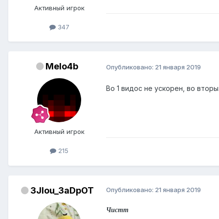
Активный игрок
347
Melo4b
Опубликовано:
21 января 2019
Во 1 видос не ускорен, во вторы
Активный игрок
215
3Jlou_3aDpOT
Опубликовано:
21 января 2019
Чистт