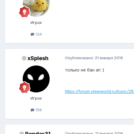
Игрок
124
xSplesh
Опубликовано:
21 января 2019
только не бан ап :)
https://forum.vimeworld.ru/topic/2
Игрок
156
Render31
Опубликовано:
21 января 2019