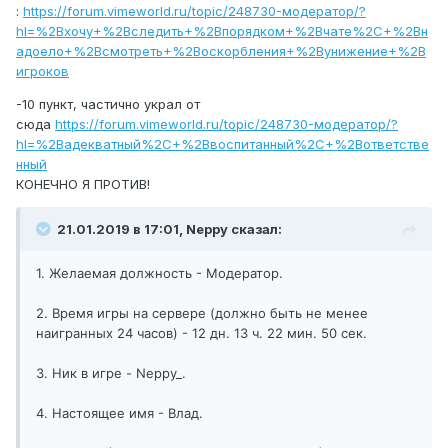
:
https://forum.vimeworld.ru/topic/248730-модератор/?
hl=%2Bхочу+%2Bследить+%2Bпорядком+%2Bчате%2C+%2Bн
адоело+%2Bсмотреть+%2Bоскорбления+%2Bунижение+%2B
игроков
-10 пункт, частично украл от
сюда
https://forum.vimeworld.ru/topic/248730-модератор/?
hl=%2Bадекватный%2C+%2Bвоспитанный%2C+%2Bответстве
нный
КОНЕЧНО Я ПРОТИВ!
21.01.2019 в 17:01, Neppy сказал:
1. Желаемая должность - Модератор.
2. Время игры на сервере (должно быть не менее
наигранных 24 часов) - 12 дн. 13 ч. 22 мин. 50 сек.
3. Ник в игре - Neppy_.
4. Настоящее имя - Влад.