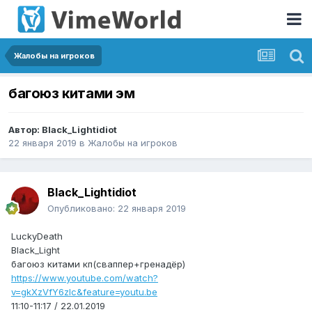
Жалобы на игроков
багоюз китами эм
Автор:
Black_Lightidiot
22 января 2019
в
Жалобы на игроков
Black_Lightidiot
Опубликовано:
22 января 2019
LuckyDeath
Black_Light
багоюз китами кп(сваппер+гренадёр)
https://www.youtube.com/watch?
v=gkXzVfY6zIc&feature=youtu.be
11:10-11:17 / 22.01.2019