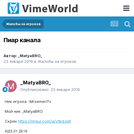
Жалобы на игроков
Пиар канала
Автор:
_MatyaBRO_
23 января 2019
в
Жалобы на игроков
_MatyaBRO_
Опубликовано:
23 января 2019
Ник игрока -MrsemenTv
Мой ник _MatyaBRO
Cкрин
https://imgur.com/a/y1bdJoR
4)23.01.2k19