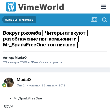
Жалобы на игроков
Вокруг ржомба | Читеры атакуют |
разоблачение пвп комьюнити |
Mr_SparkiFreeOne топ пвпшер |
Автор:
MudaQ
23 января 2019
в
Жалобы на игроков
MudaQ
Опубликовано:
23 января 2019
Mr_SparkiFreeOne
RQVM