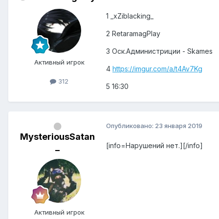
1 _xZiblacking_
2 RetaramagPlay
3 Оск.Администриции - Skames
Активный игрок
4
https://imgur.com/a/t4Av7Kg
312
5 16:30
Опубликовано:
23 января 2019
MysteriousSatan
[info=Нарушений нет.][/info]
_
Активный игрок