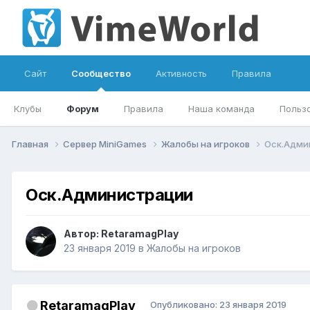
Сайт
Сообщество
Активность
Правила
Клубы
Форум
Правила
Наша команда
Польз
Главная
Сервер MiniGames
Жалобы на игроков
Оск.Адми
Оск.Администрации
Автор:
RetaramagPlay
23 января 2019
в
Жалобы на игроков
RetaramagPlay
Опубликовано:
23 января 2019