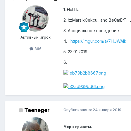
1. HuLLIa
2. ItzMarsikCekcu_ and BeCmErTHu
3. Асоциальное поведение
Активный игрок
4.
https://imgur.com/a/7HUWAIk
366
5. 23.01.2019
6.
Teeneger
Опубликовано:
24 января 2019
Меры приняты.