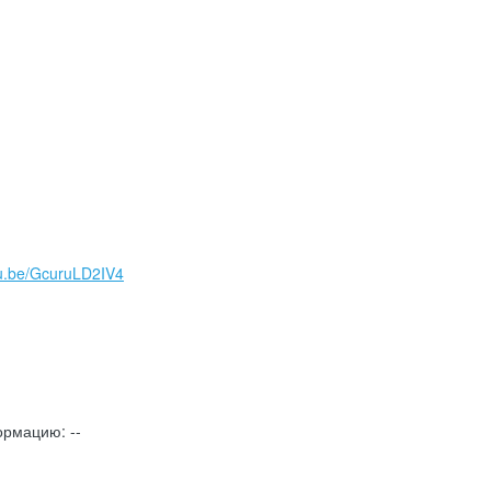
tu.be/GcuruLD2IV4
рмацию: --