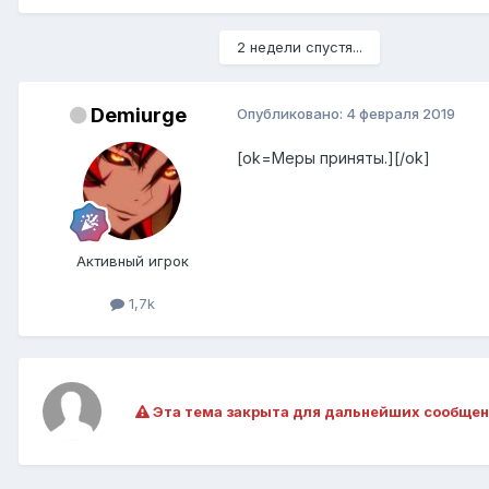
2 недели спустя...
Demiurge
Опубликовано:
4 февраля 2019
[ok=Меры приняты.][/ok]
Активный игрок
1,7k
Эта тема закрыта для дальнейших сообщен