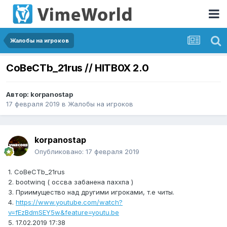
Жалобы на игроков
СoBeCTb_21rus // HITB0X 2.0
Автор:
korpanostap
17 февраля 2019
в
Жалобы на игроков
korpanostap
Опубликовано:
17 февраля 2019
1. CoBeCTb_21rus
2. bootwinq ( оссва забанена паххпа )
3. Приимущество над другими игроками, т.е читы.
4.
https://www.youtube.com/watch?
v=fEzBdmSEY5w&feature=youtu.be
5. 17.02.2019 17:38