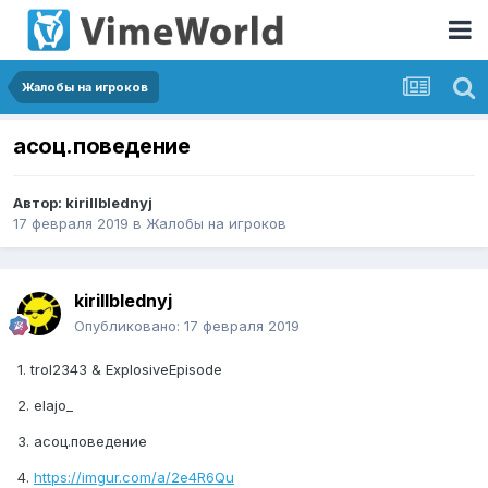
Жалобы на игроков
асоц.поведение
Автор:
kirillblednyj
17 февраля 2019
в
Жалобы на игроков
kirillblednyj
Опубликовано:
17 февраля 2019
1. trol2343 & ExplosiveEpisode
2. elajo_
3. асоц.поведение
4.
https://imgur.com/a/2e4R6Qu