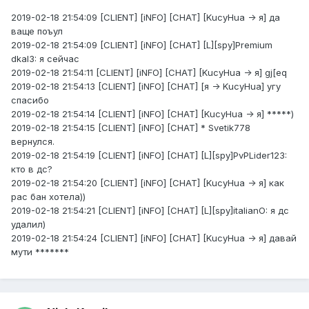
2019-02-18 21:54:09 [CLIENT] [iNFO] [CHAT] [KucyHua -> я] да
ваще поъул
2019-02-18 21:54:09 [CLIENT] [iNFO] [CHAT] [L][spy]Premium
dkal3: я сейчас
2019-02-18 21:54:11 [CLIENT] [iNFO] [CHAT] [KucyHua -> я] gj[eq
2019-02-18 21:54:13 [CLIENT] [iNFO] [CHAT] [я -> KucyHua] угу
спасибо
2019-02-18 21:54:14 [CLIENT] [iNFO] [CHAT] [KucyHua -> я] *****)
2019-02-18 21:54:15 [CLIENT] [iNFO] [CHAT] * Svetik778
вернулся.
2019-02-18 21:54:19 [CLIENT] [iNFO] [CHAT] [L][spy]PvPLider123:
кто в дс?
2019-02-18 21:54:20 [CLIENT] [iNFO] [CHAT] [KucyHua -> я] как
рас бан хотела))
2019-02-18 21:54:21 [CLIENT] [iNFO] [CHAT] [L][spy]italianO: я дс
удалил)
2019-02-18 21:54:24 [CLIENT] [iNFO] [CHAT] [KucyHua -> я] давай
мути *******