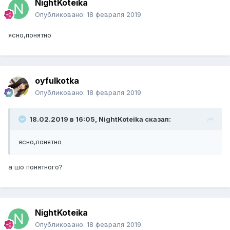
NightKoteika
Опубликовано:
18 февраля 2019
ясно,понятно
oyfulkotka
Опубликовано:
18 февраля 2019
18.02.2019 в 16:05, NightKoteika сказал:
ясно,понятно
а шо понятного?
NightKoteika
Опубликовано:
18 февраля 2019