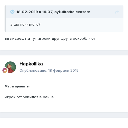
18.02.2019 в 16:07, oyfulkotka сказал:
а шо понятного?
ты ливаешь,а тут игроки друг друга оскорбляют.
HapkoIIIka
Опубликовано:
18 февраля 2019
Меры приняты!
Игрок отправился в бан :в