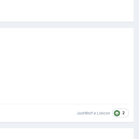
2
JustWolf
и
Lolicon