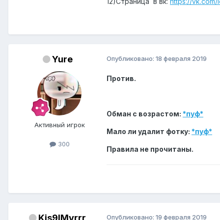
12)Страница в вк:
https://vk.com
Yure
Опубликовано:
18 февраля 2019
Против.
Обман с возрастом:
*пуф*
Активный игрок
Мало ли удалит фотку:
*пуф*
300
Правила не прочитаны.
Kis9lMyrrr
Опубликовано:
19 февраля 2019