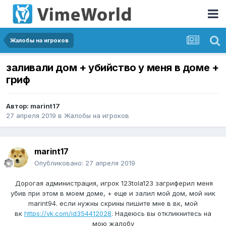
Жалобы на игроков
заливали дом + убийство у меня в доме +
гриф
Автор:
marint17
27 апреля 2019
в
Жалобы на игроков
marint17
Опубликовано:
27 апреля 2019
Дорогая администрация, игрок 123tola123 загриферил меня
убив при этом в моем доме, + еще и залил мой дом, мой ник
marint94. если нужны скрины пишите мне в вк, мой
вк
https://vk.com/id354412028
. Надеюсь вы откликнитесь на
мою жалобу