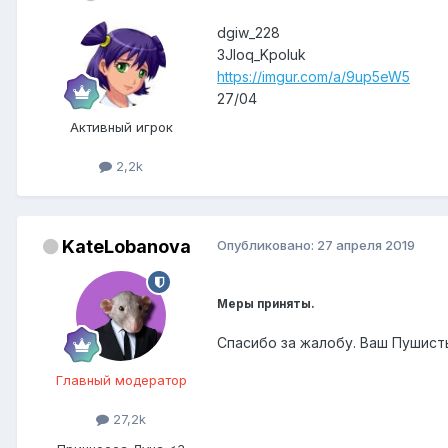
dgiw_228
3Jloq_Kpoluk
https://imgur.com/a/9up5eW5
27/04
Активный игрок
2,2k
KateLobanova
Опубликовано:
27 апреля 2019
Меры приняты.
Спасибо за жалобу. Ваш Пушисты
Главный модератор
27,2k