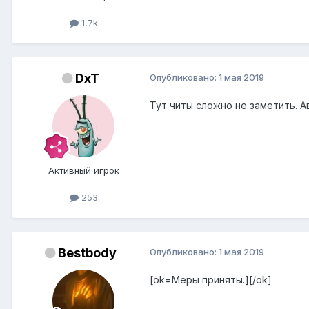
1,7k
DxT
Опубликовано:
1 мая 2019
Тут читы сложно не заметить. А
Активный игрок
253
Bestbody
Опубликовано:
1 мая 2019
[ok=Меры приняты.][/ok]