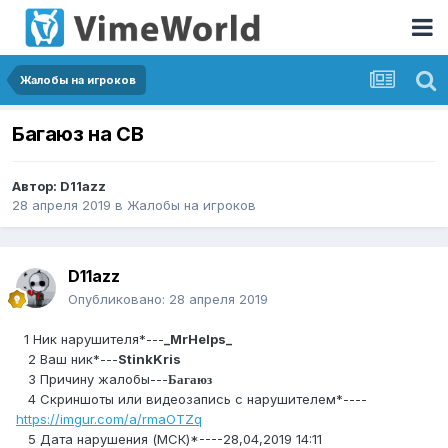
Жалобы на игроков
Багаюз на СВ
Автор:
D11azz
28 апреля 2019
в
Жалобы на игроков
D11azz
Опубликовано:
28 апреля 2019
1 Ник нарушителя*---
_MrHelps_
2 Ваш ник*---
StinkKris
Багаюз
3 Причину жалобы---
4 Скриншоты или видеозапись с нарушителем*----
https://imgur.com/a/rmaOTZq
5 Дата нарушения (МСК)*----28,04,2019 14:11